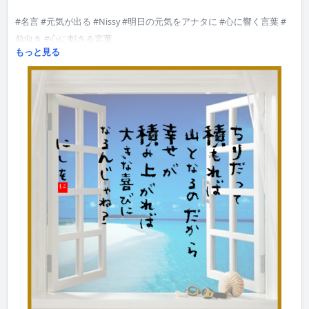
#
名言
#
元気が出る
#
Nissy
#
明日の元気をアナタに
#
心に響く言葉
#
前向き #心に刺さる言葉
もっと見る
#quotes #cheerup #mental #followme