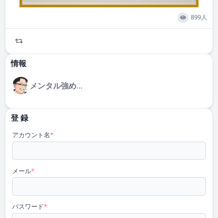
899人
情報
メンタル強めNissy先生
登 録
アカウント名
*
メール
*
パスワード
*