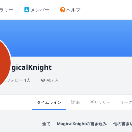
ラリー
メンバー
ヘルプ
MagicalKnight
相互フォロー 1人
467 人
タイムライン
詳 細
ギャラリー
サー
全て
MagicalKnightの書き込み
他の書き