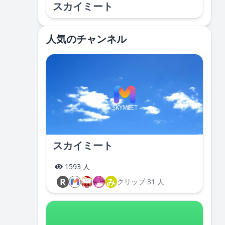
スカイミート
人気のチャンネル
スカイミート
1593 人
R
み
クリップ 31 人