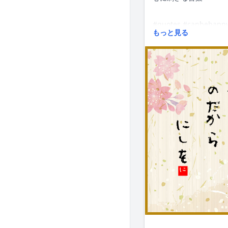
#quotes #canbehappy
もっと見る
#followme