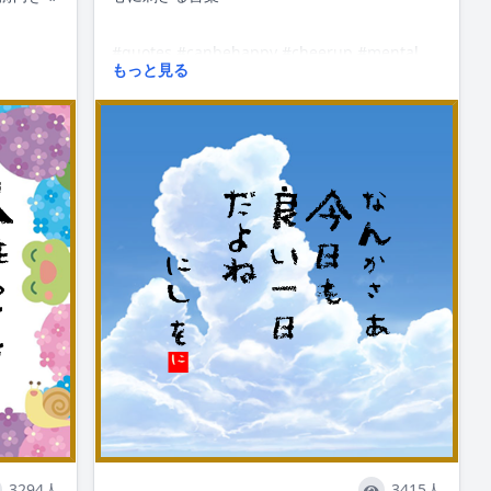
#quotes #canbehappy #cheerup #mental
もっと見る
ental
#followme
3294人
3415人