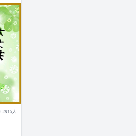
ental
2915人