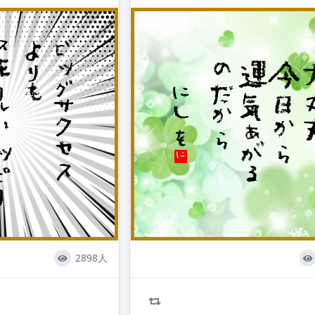
心に刺さる言葉
#quotes #canbehappy #cheerup #m
#followme
2898人