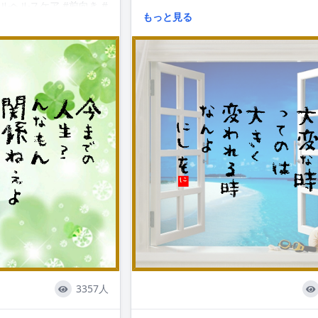
ルヘルスケア #前向き #
もっと見る
 #followme
#quotes #canbehappy #followme
3357人