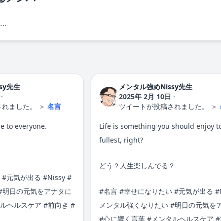
スカイミート（事務局）
sy先生
メンタル強めNissy先生
·
2025年 2月 10日
·
されました。
＞
名言
ツイートが投稿されました。
＞
me to everyone.
Life is something you should enjoy t
fullest, right?
どう？人生楽しんでる？
#
元気が出る
#
Nissy
#
#明日の元気をアナタに
#
名言
#
幸せになりたい
#
元気が出る
#
ルヘルスケア #前向き #
メンタル強くなりたい
#明日の元気を
#心に響く言葉 #メンタルヘルスケア #