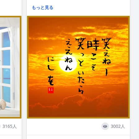
もっと見る
#quotes #canbehappy #cheerup #mental
#followme
3165人
3002人