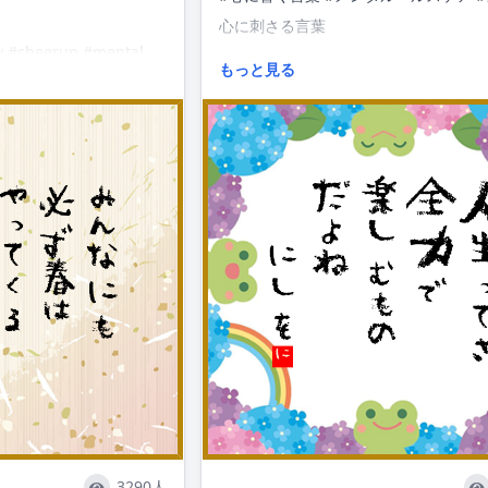
心に刺さる言葉
 #cheerup #mental
もっと見る
#quotes #canbehappy #cheerup #m
#followme
3290人