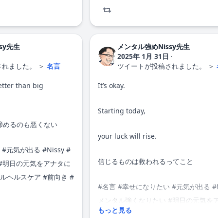
sy先生
メンタル強めNissy先生
2025年 1月 31日
·
されました。
＞
名言
ツイートが投稿されました。
＞
etter than big
It’s okay.
Starting today,
締めるのも悪くない
your luck will rise.
#
元気が出る
#
Nissy
#
信じるものは救われるってこと
#明日の元気をアナタに
ルヘルスケア #前向き #
#
名言
#
幸せになりたい
#
元気が出る
#
メンタル強くなりたい
#明日の元気を
もっと見る
#心に響く言葉 #メンタルヘルスケア #
 #cheerup #mental