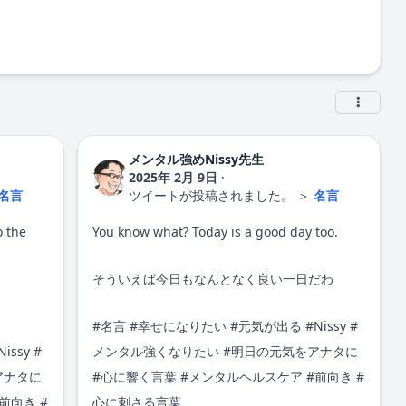
メンタル強めNissy先生
2025年 2月 9日
·
名言
ツイートが投稿されました。
＞
名言
o the
You know what? Today is a good day too.
そういえば今日もなんとなく良い一日だわ
#
名言
#
幸せになりたい
#
元気が出る
#
Nissy
#
Nissy
#
メンタル強くなりたい
#明日の元気をアナタに
アナタに
#心に響く言葉 #メンタルヘルスケア #前向き #
前向き #
心に刺さる言葉