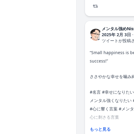
メンタル強めNis
2025年 2月 3日
·
ツイートが投稿
“Small happiness is b
success!”
ささやかな幸せを噛み
#
名言
#
幸せになりたい
メンタル強くなりたい
#心に響く言葉 #メンタ
心に刺さる言葉
もっと見る
#quotes #canbehappy