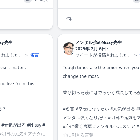
sy先生
メンタル強めNissy先生
2025年 2月 6日
·
されました。
＞
名言
ツイートが投稿されました。
＞
esn’t matter.
Tough times are the times when you
change the most.
ou live from this
乗り切った暁にはでっかく成長してっ
ろ？
#
名言
#
幸せになりたい
#
元気が出る
#
メンタル強くなりたい
#明日の元気を
#
元気が出る
#
Nissy
#
#心に響く言葉 #メンタルヘルスケア #
#明日の元気をアナタに
心に刺さる言葉