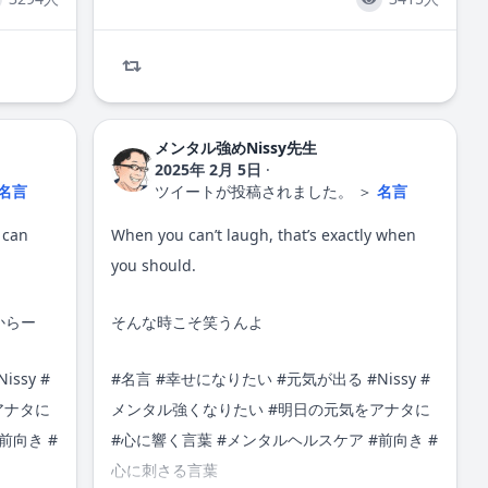
メンタル強めNissy先生
2025年 2月 5日
·
名言
ツイートが投稿されました。
＞
名言
 can
When you can’t laugh, that’s exactly when
you should.
からー
そんな時こそ笑うんよ
Nissy
#
#
名言
#
幸せになりたい
#
元気が出る
#
Nissy
#
アナタに
メンタル強くなりたい
#明日の元気をアナタに
前向き #
#心に響く言葉 #メンタルヘルスケア #前向き #
心に刺さる言葉