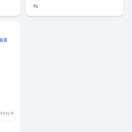
名言
Nissy
#
アナタに
前向き #