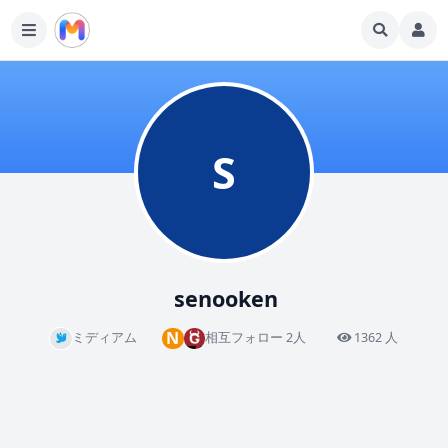
S
senooken
N
ミディアム
相互フォロー 2人
1362 人