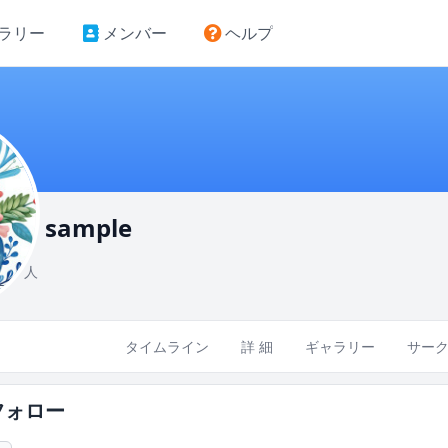
ラリー
メンバー
ヘルプ
sample
841 人
タイムライン
詳 細
ギャラリー
サー
フォロー